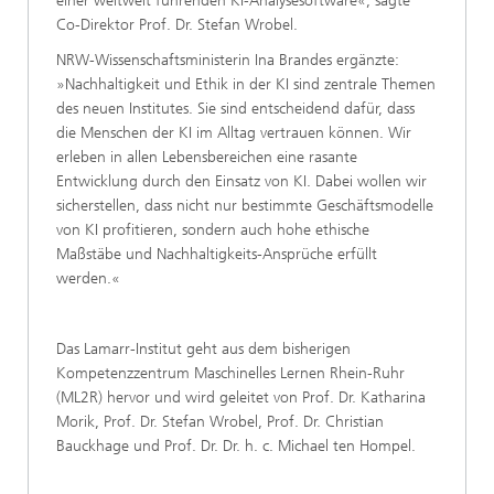
einer weltweit führenden KI-Analysesoftware«, sagte
Co-Direktor Prof. Dr. Stefan Wrobel.
NRW-Wissenschaftsministerin Ina Brandes ergänzte:
»Nachhaltigkeit und Ethik in der KI sind zentrale Themen
des neuen Institutes. Sie sind entscheidend dafür, dass
die Menschen der KI im Alltag vertrauen können. Wir
erleben in allen Lebensbereichen eine rasante
Entwicklung durch den Einsatz von KI. Dabei wollen wir
sicherstellen, dass nicht nur bestimmte Geschäftsmodelle
von KI profitieren, sondern auch hohe ethische
Maßstäbe und Nachhaltigkeits-Ansprüche erfüllt
werden.«
Das Lamarr-Institut geht aus dem bisherigen
Kompetenzzentrum Maschinelles Lernen Rhein-Ruhr
(ML2R) hervor und wird geleitet von Prof. Dr. Katharina
Morik, Prof. Dr. Stefan Wrobel, Prof. Dr. Christian
Bauckhage und Prof. Dr. Dr. h. c. Michael ten Hompel.