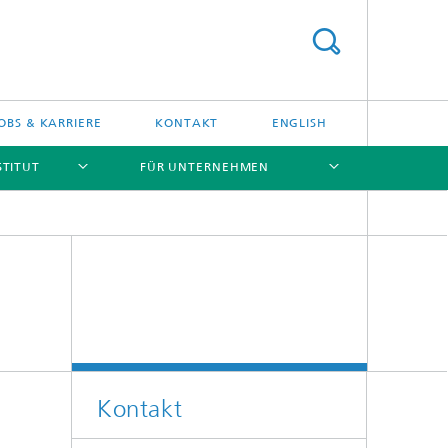
OBS & KARRIERE
KONTAKT
ENGLISH
STITUT
FÜR UNTERNEHMEN
[X]
[X]
[X]
[X]
Kontakt