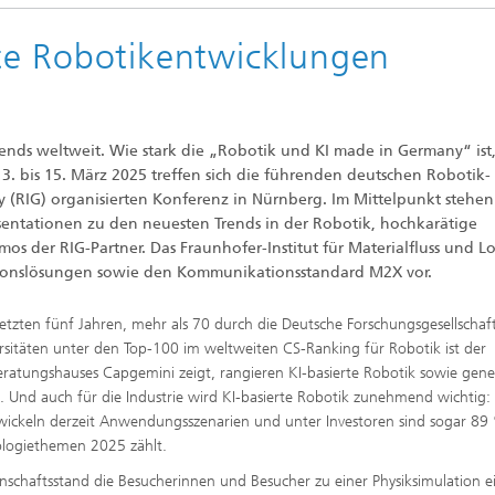
te Robotikentwicklungen
nds weltweit. Wie stark die „Robotik und KI made in Germany“ ist,
3. bis 15. März 2025 treffen sich die führenden deutschen Robotik-
y (RIG) organisierten Konferenz in Nürnberg. Im Mittelpunkt stehen
äsentationen zu den neuesten Trends in der Robotik, hochkarätige
s der RIG-Partner. Das Fraunhofer-Institut für Materialfluss und Lo
ationslösungen sowie den Kommunikationsstandard M2X vor.
letzten fünf Jahren, mehr als 70 durch die Deutsche Forschungsgesellschaf
sitäten unter den Top-100 im weltweiten CS-Ranking für Robotik ist der
Beratungshauses Capgemini zeigt, rangieren KI-basierte Robotik sowie gene
 Und auch für die Industrie wird KI-basierte Robotik zunehmend wichtig: 
wickeln derzeit Anwendungsszenarien und unter Investoren sind sogar 89
ologiethemen 2025 zählt.
schaftsstand die Besucherinnen und Besucher zu einer Physiksimulation ei