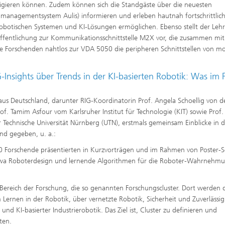
navigieren können. Zudem können sich die Standgäste über die neuesten
tenmanagementsystem Aulis) informieren und erleben hautnah fortschrittlic
robotischen Systemen und KI-Lösungen ermöglichen. Ebenso stellt der Lehr
ffentlichung zur Kommunikationsschnittstelle M2X vor, die zusammen mi
die Forschenden nahtlos zur VDA 5050 die peripheren Schnittstellen von mo
Insights über Trends in der KI-basierten Robotik: Was im 
 Deutschland, darunter RIG-Koordinatorin Prof. Angela Schoellig von d
f. Tamim Asfour vom Karlsruher Institut für Technologie (KIT) sowie Prof.
Technische Universität Nürnberg (UTN), erstmals gemeinsam Einblicke in d
and gegeben, u. a.:
 Forschende präsentierten in Kurzvorträgen und im Rahmen von Poster-S
e etwa Roboterdesign und lernende Algorithmen für die Roboter-Wahrnehm
Bereich der Forschung, die so genannten Forschungscluster. Dort werden d
ernen in der Robotik, über vernetzte Robotik, Sicherheit und Zuverlässig
und KI-basierter Industrierobotik. Das Ziel ist, Cluster zu definieren und
ten.