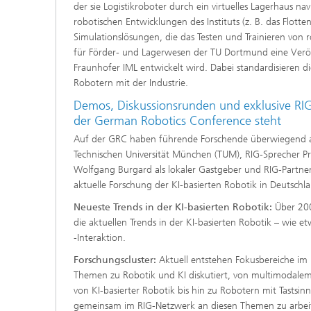
der sie Logistikroboter durch ein virtuelles Lagerhaus 
robotischen Entwicklungen des Instituts (z. B. das Flot
Simulationslösungen, die das Testen und Trainieren von 
für Förder- und Lagerwesen der TU Dortmund eine Verö
Fraunhofer IML entwickelt wird. Dabei standardisieren 
Robotern mit der Industrie.
Demos, Diskussionsrunden und exklusive RIG-
der German Robotics Conference steht
Auf der GRC haben führende Forschende überwiegend aus
Technischen Universität München (TUM), RIG-Sprecher Pro
Wolfgang Burgard als lokaler Gastgeber und RIG-Partner 
aktuelle Forschung der KI-basierten Robotik in Deutschl
Neueste Trends in der KI-basierten Robotik:
Über 200
die aktuellen Trends in der KI-basierten Robotik – wi
-Interaktion.
Forschungscluster:
Aktuell entstehen Fokusbereiche im 
Themen zu Robotik und KI diskutiert, von multimodalem L
von KI-basierter Robotik bis hin zu Robotern mit Tastsinn 
gemeinsam im RIG-Netzwerk an diesen Themen zu arbei