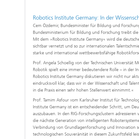
Robotics Institute Germany: In der Wissensc
Cem Özdemir, Bundesminister für Bildung und Forschung 
Bundesministerium für Bildung und Forschung treibt die 
Mit dem »Robotics Institute Germany« wird die deutsche
sichtbar vernetzt und so zur internationalen Talentschmi
starke und international wettbewerbsfähige Robotikfor
Prof. Angela Schoellig von der Technischen Universität 
Robotik spielt eine immer bedeutendere Rolle – in der I
Robotics Institute Germany diskutieren wir nicht nur 
eindrucksvoll klar, dass wir in der Wissenschaft und Ta
in die Praxis einen sehr hohen Stellenwert einnimmt.«
Prof. Tamim Asfour vom Karlsruher Institut für Technolo
Institute Germany ist ein entscheidender Schritt, um De
auszubauen. In den RIG-Forschungsclustern adressieren
die nächste Generation von intelligenten Robotersystem
Verbindung von Grundlagenforschung und Innovation sch
technologischen Souveränität in diesem Zukunftsfeld leis