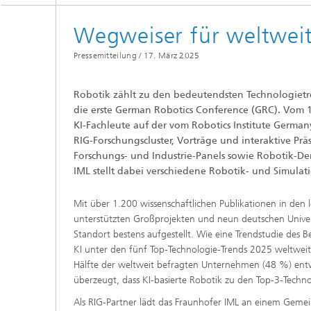
Wegweiser für weltwei
Pressemitteilung /
17. März 2025
Robotik zählt zu den bedeutendsten Technologietre
die erste German Robotics Conference (GRC). Vom 1
KI-Fachleute auf der vom Robotics Institute German
RIG-Forschungscluster, Vorträge und interaktive Pr
Forschungs- und Industrie-Panels sowie Robotik-Demo
IML stellt dabei verschiedene Robotik- und Simul
Mit über 1.200 wissenschaftlichen Publikationen in den 
unterstützten Großprojekten und neun deutschen Univer
Standort bestens aufgestellt. Wie eine Trendstudie des 
KI unter den fünf Top-Technologie-Trends 2025 weltweit.
Hälfte der weltweit befragten Unternehmen (48 %) ent
überzeugt, dass KI-basierte Robotik zu den Top-3-Techn
Als RIG-Partner lädt das Fraunhofer IML an einem Gemein