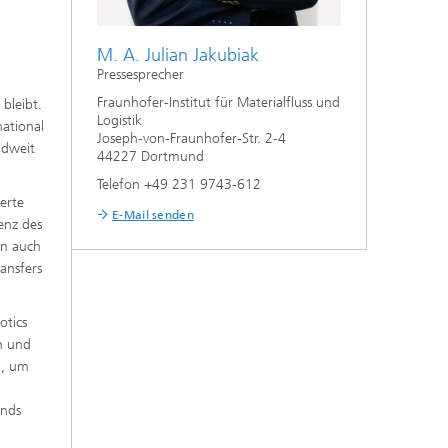
M. A. Julian Jakubiak
Pressesprecher
Fraunhofer-Institut für Materialfluss und
bleibt.
Logistik
national
Joseph-von-Fraunhofer-Str. 2-4
ndweit
44227 Dortmund
Telefon +49 231 9743-612
erte
E-Mail senden
enz des
en auch
ansfers
otics
en und
k, um
ands