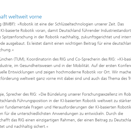
haft weltweit vorne
(BMBF): »Robotik ist eine der Schlüsseltechnologien unserer Zeit. Das
KI-basierte Robotik voran, damit Deutschland führender Industriestandort 
 Spitzenforschung in der Robotik nachhaltig, zukunftsgerichtet und inter
ede ausgebaut. Es leistet damit einen wichtigen Beitrag für eine deutschla
schung.«
München (TUM), Koordinatorin des RIG und Co-Sprecherin des RIG: »KI-basi
ndustrie, im Gesundheitswesen und in der Mobilität. Auf der ersten Konfer
aktuelle Entwicklungen und zeigen hochmoderne Robotik vor Ort. Wir mach
lentförderung weltweit ganz vorne mit dabei sind und auch das Thema des Tr
gie, Sprecher des RIG: »Die Bündelung unserer Forschungsexzellenz im Rob
utschlands Führungsposition in der KI-basierten Robotik weltweit zu stärk
 wir fundamentale Fragen und Herausforderungen der KI-basierten Roboti
en für die unterschiedlichsten Anwendungen zu entwickeln. Durch die
afft das RIG einen einzigartigen Rahmen, der einen Beitrag zu Deutschl
tet und nachhaltig sichert.«