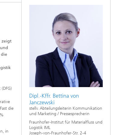
 zeigt
 und
 die
gistik
t (DFG)
Dipl.-Kffr. Bettina von
Janczewski
rative
stellv. Abteilungsleiterin Kommunikation
Fast die
und Marketing / Pressesprecherin
 %
Fraunhofer-Institut für Materialfluss und
Logistik IML
n, in
Joseph-von-Fraunhofer-Str. 2-4