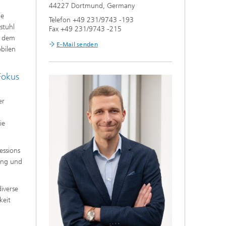
44227 Dortmund, Germany
he
Telefon +49 231/9743 -193
stuhl
Fax +49 231/9743 -215
t dem
E-Mail senden
bilen
Fokus
er
ie
essions
ung und
iverse
keit