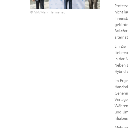
Profess
nicht l
© VM/Mark Hermenau
Innenst
geförde
Beliefe
alterna
Ein Zie
Lieferv
in der 
Neben E
Hybrid 
Im Erg
Handrei
Genehm
Verlage
Während
und Um
Filialp
Mehrere