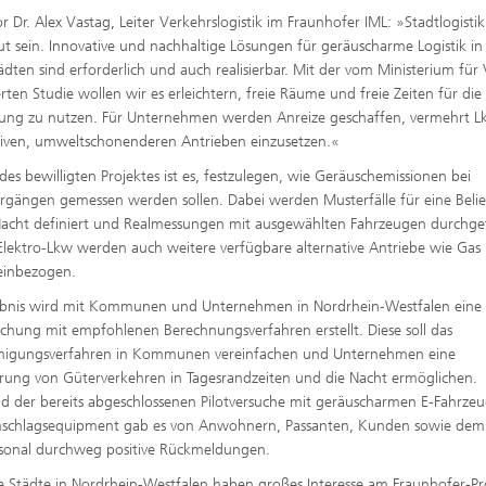
or Dr. Alex Vastag, Leiter Verkehrslogistik im Fraunhofer IML: »Stadtlogisti
aut sein. Innovative und nachhaltige Lösungen für geräuscharme Logistik in
ädten sind erforderlich und auch realisierbar. Mit der vom Ministerium für
rten Studie wollen wir es erleichtern, freie Räume und freie Zeiten für die
rung zu nutzen. Für Unternehmen werden Anreize geschaffen, vermehrt L
tiven, umweltschonenderen Antrieben einzusetzen.«
l des bewilligten Projektes ist es, festzulegen, wie Geräuschemissionen bei
orgängen gemessen werden sollen. Dabei werden Musterfälle für eine Beli
Nacht definiert und Realmessungen mit ausgewählten Fahrzeugen durchge
lektro-Lkw werden auch weitere verfügbare alternative Antriebe wie Gas
einbezogen.
ebnis wird mit Kommunen und Unternehmen in Nordrhein-Westfalen eine
chung mit empfohlenen Berechnungsverfahren erstellt. Diese soll das
igungsverfahren in Kommunen vereinfachen und Unternehmen eine
rung von Güterverkehren in Tagesrandzeiten und die Nacht ermöglichen.
 der bereits abgeschlossenen Pilotversuche mit geräuscharmen E-Fahrze
schlagsequipment gab es von Anwohnern, Passanten, Kunden sowie dem
ersonal durchweg positive Rückmeldungen.
 Städte in Nordrhein-Westfalen haben großes Interesse am Fraunhofer-Pr