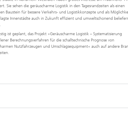
siert. Sie sehen die geräuscharme Logistik in den Tagesrandzeiten als einen
len Baustein für bessere Verkehrs- und Logistikkonzepte und als Möglichke
lagte Innenstädte auch in Zukunft effizient und umweltschonend beliefer
.
ristig ist geplant, das Projekt »Geräuscharme Logistik – Systematisierung
ener Berechnungsverfahren für die schalltechnische Prognose von
charmen Nutzfahrzeugen und Umschlagsequipment« auch auf andere Bra
eiten.