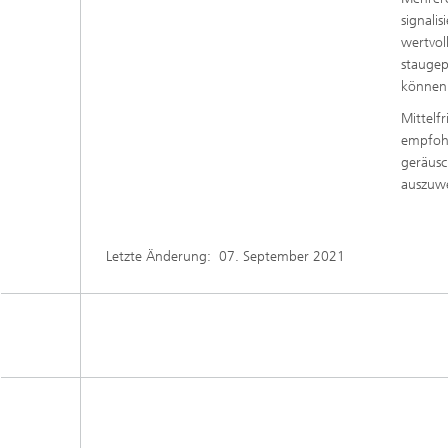
signali
wertvol
staugep
können
Mittelf
empfohl
geräus
auszuw
Letzte Änderung:
07. September 2021