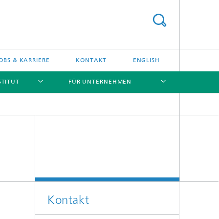
OBS & KARRIERE
KONTAKT
ENGLISH
STITUT
FÜR UNTERNEHMEN
[X]
[X]
[X]
[X]
Kontakt