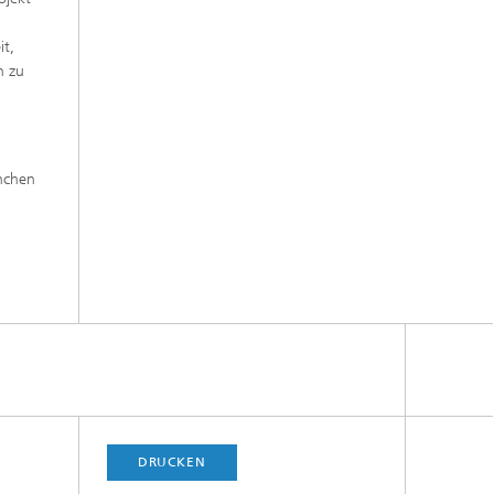
it,
n zu
nchen
DRUCKEN