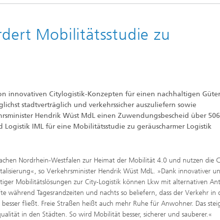
dert Mobilitätsstudie zu
on innovativen Citylogistik-Konzepten für einen nachhaltigen Güte
glichst stadtverträglich und verkehrssicher auszuliefern sowie
rkehrsminister Hendrik Wüst MdL einen Zuwendungsbescheid über 50
d Logistik IML für eine Mobilitätsstudie zu geräuscharmer Logistik
chen Nordrhein-Westfalen zur Heimat der Mobilität 4.0 und nutzen die 
italisierung«, so Verkehrsminister Hendrik Wüst MdL. »Dank innovativer u
tiger Mobilitätslösungen zur City-Logistik können Lkw mit alternativen An
te während Tagesrandzeiten und nachts so beliefern, dass der Verkehr in
 besser fließt. Freie Straßen heißt auch mehr Ruhe für Anwohner. Das steig
ualität in den Städten. So wird Mobilität besser, sicherer und sauberer.«