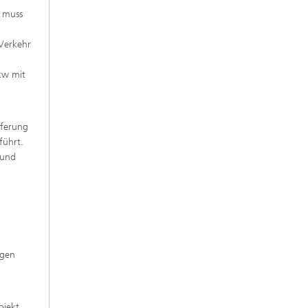
k muss
 Verkehr
kw mit
eferung
führt.
 und
ugen
ojekt