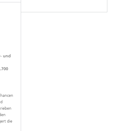
r- und
6.700
Chancen
nd
trieben
 den
ert die