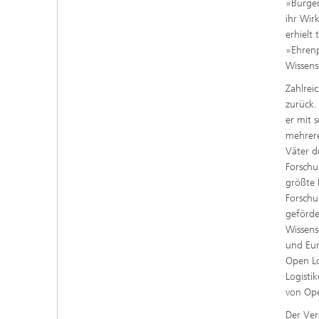
»Bürger
ihr Wir
erhielt
»Ehrenp
Wissens
Zahlrei
zurück. 
er mit 
mehrere
Väter d
Forschu
größte 
Forschu
geförd
Wissens
und Eur
Open Lo
Logisti
von Ope
Der Ver