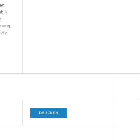
gen
blik
e
nnung,
elle
DRUCKEN