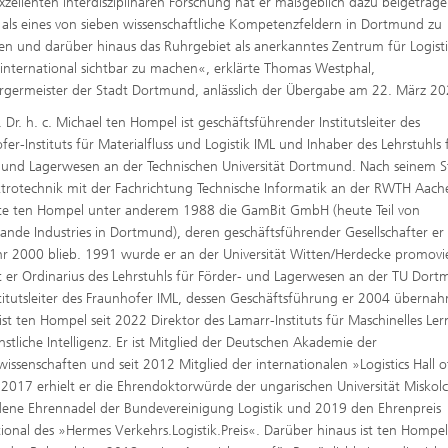
exzellenten interdisziplinären Forschung hat er maßgeblich dazu beigetrage
k als eines von sieben wissenschaftliche Kompetenzfeldern in Dortmund zu
ren und darüber hinaus das Ruhrgebiet als anerkanntes Zentrum für Logist
 international sichtbar zu machen«, erklärte Thomas Westphal,
germeister der Stadt Dortmund, anlässlich der Übergabe am 22. März 20
. Dr. h. c. Michael ten Hompel ist geschäftsführender Institutsleiter des
fer-Instituts für Materialfluss und Logistik IML und Inhaber des Lehrstuhls 
 und Lagerwesen an der Technischen Universität Dortmund. Nach seinem 
ktrotechnik mit der Fachrichtung Technische Informatik an der RWTH Aach
e ten Hompel unter anderem 1988 die GamBit GmbH (heute Teil von
ande Industries in Dortmund), deren geschäftsführender Gesellschafter er 
r 2000 blieb. 1991 wurde er an der Universität Witten/Herdecke promovie
t er Ordinarius des Lehrstuhls für Förder- und Lagerwesen an der TU Dor
titutsleiter des Fraunhofer IML, dessen Geschäftsführung er 2004 überna
st ten Hompel seit 2022 Direktor des Lamarr-Instituts für Maschinelles Le
stliche Intelligenz. Er ist Mitglied der Deutschen Akademie der
wissenschaften und seit 2012 Mitglied der internationalen »Logistics Hall o
2017 erhielt er die Ehrendoktorwürde der ungarischen Universität Miskol
dene Ehrennadel der Bundevereinigung Logistik und 2019 den Ehrenpreis
tional des »Hermes Verkehrs.Logistik.Preis«. Darüber hinaus ist ten Hompe