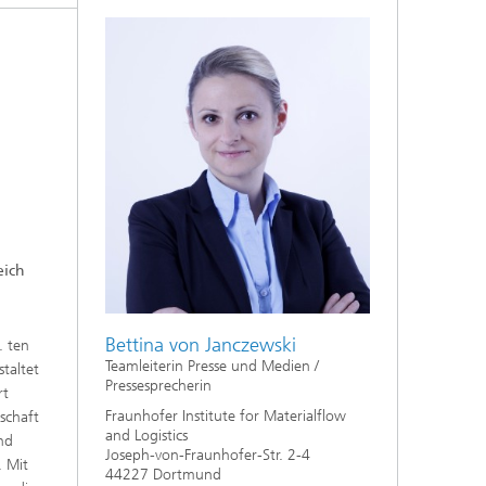
eich
Bettina von Janczewski
. ten
Teamleiterin Presse und Medien /
taltet
Pressesprecherin
rt
Fraunhofer Institute for Materialflow
schaft
and Logistics
nd
Joseph-von-Fraunhofer-Str. 2-4
. Mit
44227 Dortmund