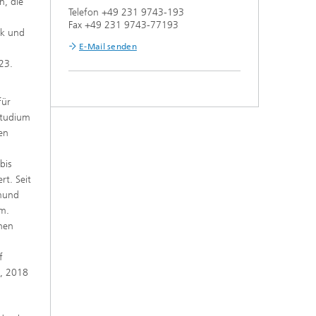
n, die
Telefon +49 231 9743-193
Fax +49 231 9743-77193
ik und
E-Mail senden
23.
für
Studium
en
bis
rt. Seit
tmund
hm.
rnen
f
c, 2018
l