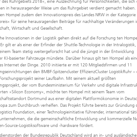
 des Ruhrgebiets 2018«, eine Auszeichnung für Persönlichkeiten, die sich
ken in herausragender Weise um das Ruhrgebiet verdient gemacht haben.
 ten Hompel zudem den Innovationspreis des Landes NRW in der Kategorie
reis« für seine herausragenden Beiträge für nachhaltige Veränderungen i
chaft, Wirtschaft und Gesellschaft.
che Innovationen in der Logistik gehen direkt auf die Forschung ten Hompe
Er gilt er als einer der Erfinder der Shuttle-Technologie in der Intralogistik
seinem Team stetig weitergeforscht hat und die jüngst in der Entwicklung
r KI-basierter Fahrzeuge mündete. Darüber hinaus gilt ten Hompel als ein
es Internet der Dinge. 2010 initiierte er mit 120 Mitgliedsfirmen und 11
ngseinrichtungen den BMBF-Spitzencluster EffizienzCluster LogistikRuhr – 
Forschungsprojekt seiner Laufbahn. Mit seinem aktuell größten
ngsprojekt, der vom Bundesministerium für Verkehr und digitale Infrastru
erten »Silicon Economy«, möchte ten Hompel mit seinem Team vom
chaftsstandort Dortmund aus einer digitalen Plattformökonomie in Deuts
opa zum Durchbruch verhelfen. Das Projekt führte bereits zur Gründung 
gistics Foundation, einer Technologieinitiative führender, international tät
kunternehmen, die die gemeinschaftliche Entwicklung und kommerzielle 
n-Source-Logistiksoftware und -hardware fördert.
dienstorden der Bundesrepublik Deutschland wird an in- und ausländische