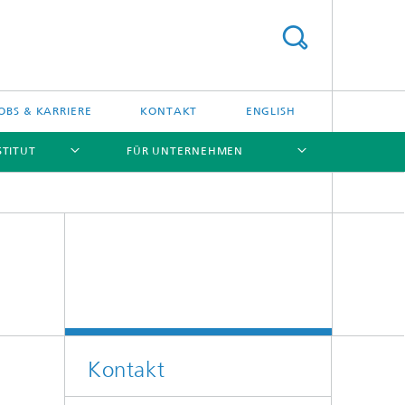
OBS & KARRIERE
KONTAKT
ENGLISH
STITUT
FÜR UNTERNEHMEN
[X]
[X]
[X]
[X]
Kontakt