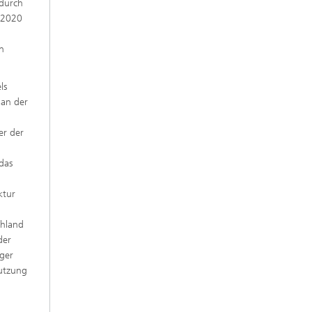
 durch
 2020
n
ls
, an der
er der
das
ktur
chland
der
iger
Nutzung