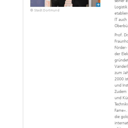
seiner 
Logisti
© Stadt Dortmund
etablie
IT auch
Oberbür
Prof. Dr
Fraunho
Förder-
der Ele
gründet
Vanderl
zum Jah
2000 is
und Ins
Zudem i
und Kün
Technik
Fame«. 
die gol
interna