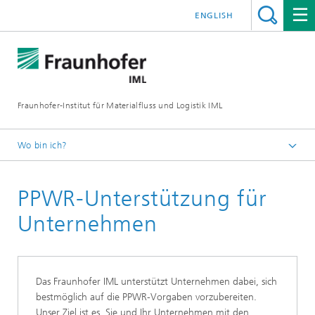
ENGLISH
Fraunhofer-Institut für Materialfluss und Logistik IML
Wo bin ich?
Startseite
PPWR-Unterstützung für
Abteilungen
Materialflusssysteme
Unternehmen
Verpackungs- und Handelslogistik und AutoID-
Technologien
Verpackungslogistik: Ihre Lösung für nachhaltige
Das Fraunhofer IML unterstützt Unternehmen dabei, sich
Effizienz
bestmöglich auf die PPWR-Vorgaben vorzubereiten.
Unser Ziel ist es, Sie und Ihr Unternehmen mit den