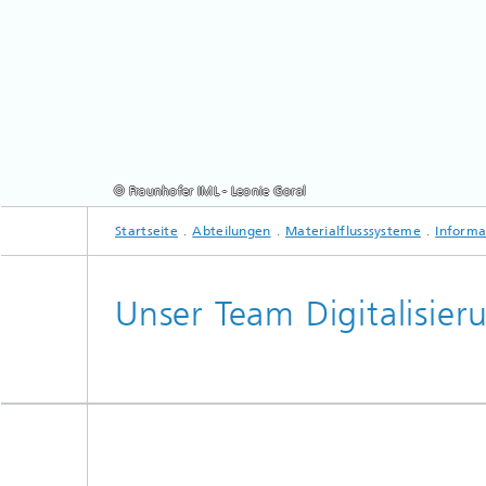
© Fraunhofer IML - Leonie Goral
Startseite
Abteilungen
Materialflusssysteme
Informa
Unser Team Digitalisier