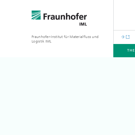
Fraunhofer-Institut für Materialfluss und
Logistik IML
TH
THEMEN
ABTEILUNGEN
INSTITUT
FÜR UNTERNEHMEN