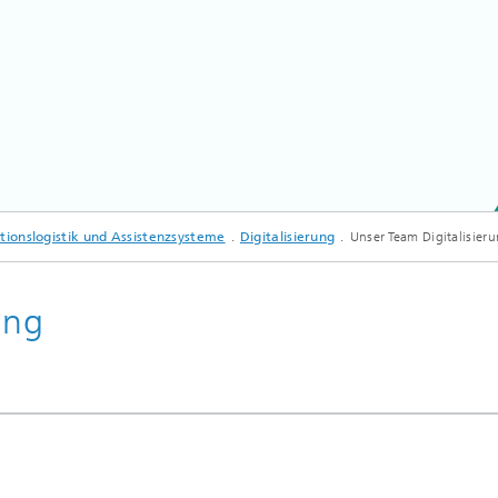
Das Symbolbild zeigt mehrere Hände, die gemeinsam ein Puzzle zusammensetzten
tionslogistik und Assistenzsysteme
Digitalisierung
Unser Team Digitalisier
ung