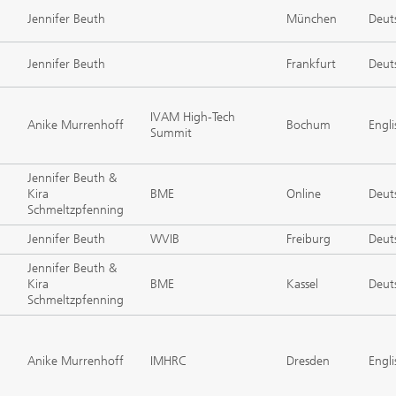
Jennifer Beuth
München
Deut
Jennifer Beuth
Frankfurt
Deut
IVAM High-Tech
Anike Murrenhoff
Bochum
Engli
Summit
Jennifer Beuth &
Kira
BME
Online
Deut
Schmeltzpfenning
Jennifer Beuth
WVIB
Freiburg
Deut
Jennifer Beuth &
Kira
BME
Kassel
Deut
Schmeltzpfenning
Anike Murrenhoff
IMHRC
Dresden
Engli