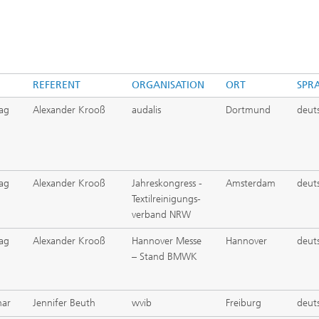
REFERENT
ORGANISATION
ORT
SPR
ag
Alexander Krooß
audalis
Dortmund
deut
ag
Alexander Krooß
Jahreskongress -
Amsterdam
deut
Textilreinigungs-
verband NRW
ag
Alexander Krooß
Hannover Messe
Hannover
deut
– Stand BMWK
nar
Jennifer Beuth
wvib
Freiburg
deut