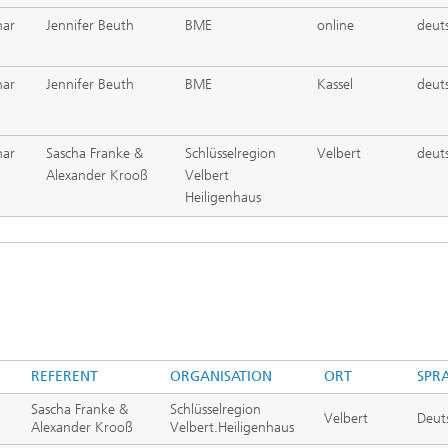
nar
Jennifer Beuth
BME
online
deut
nar
Jennifer Beuth
BME
Kassel
deut
nar
Sascha Franke &
Schlüsselregion
Velbert
deut
Alexander Krooß
Velbert
Heiligenhaus
REFERENT
ORGANISATION
ORT
SPR
Sascha Franke &
Schlüsselregion
Velbert
Deut
Alexander Krooß
Velbert.Heiligenhaus