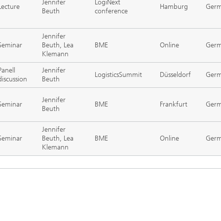
Jennifer
LogiNext
Lecture
Hamburg
Ger
Beuth
conference
Jennifer
Seminar
Beuth, Lea
BME
Online
Ger
Klemann
Panell
Jennifer
LogisticsSummit
Düsseldorf
Ger
discussion
Beuth
Jennifer
Seminar
BME
Frankfurt
Ger
Beuth
Jennifer
Seminar
Beuth, Lea
BME
Online
Ger
Klemann