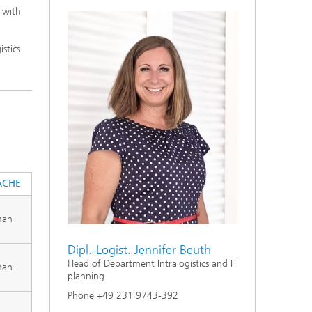
 with
stics
ACHE
man
Dipl.-Logist. Jennifer Beuth
Head of Department Intralogistics and IT
man
planning
Phone +49 231 9743-392