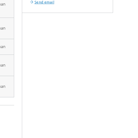
Send email
man
man
man
man
man