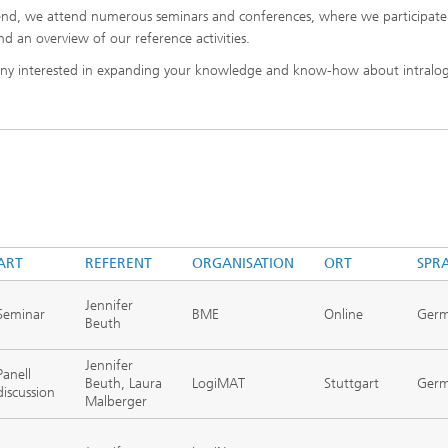
 end, we attend numerous seminars and conferences, where we participate
ind an overview of our reference activities.
pany interested in expanding your knowledge and know-how about intralogi
ART
REFERENT
ORGANISATION
ORT
SPR
Jennifer
Seminar
BME
Online
Ger
Beuth
Jennifer
Panell
Beuth, Laura
LogiMAT
Stuttgart
Ger
discussion
Malberger