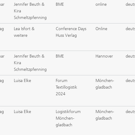
nar
Jennifer Beuth &
BME
online
deut
Kira
Schmeltzpfenning
ag
Lea Isfort &
Conference Days
Online
deut
weitere
Huss Verlag
nar
Jennifer Beuth &
BME
Hannover
deut
Kira
Schmeltzpfenning
ag
Luisa Elke
Forum
Mönchen-
deut
Textillogistik
gladbach
2024
ag
Luisa Elke
Logistikforum
Mönchen-
deut
Mönchen-
gladbach
gladbach