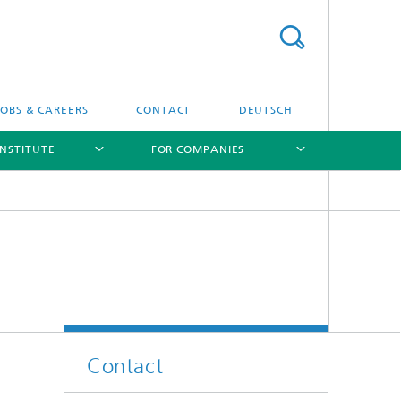
JOBS & CAREERS
CONTACT
DEUTSCH
INSTITUTE
FOR COMPANIES
[X]
[X]
[X]
[X]
Contact