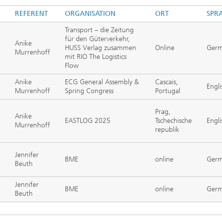
REFERENT
ORGANISATION
ORT
SPR
Transport – die Zeitung
für den Güterverkehr,
Anike
HUSS Verlag zusammen
Online
Ger
Murrenhoff
mit RIO The Logistics
Flow
Anike
ECG General Assembly &
Cascais,
Engli
Murrenhoff
Spring Congress
Portugal
Prag,
Anike
EASTLOG 2025
Tschechische
Engli
Murrenhoff
republik
Jennifer
BME
online
Ger
Beuth
Jennifer
BME
online
Ger
Beuth